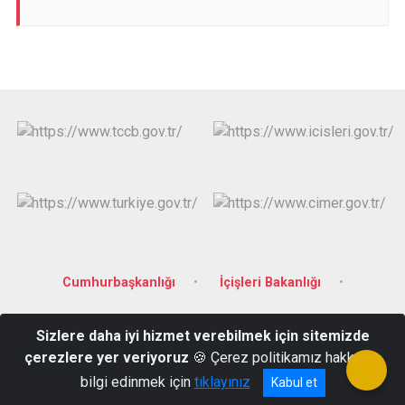
Cumhurbaşkanlığı
İçişleri Bakanlığı
Manisa Valiliği
Sizlere daha iyi hizmet verebilmek için sitemizde
çerezlere yer veriyoruz
🍪 Çerez politikamız hakkında
Merkezefendi Mahallesi, 3819 Sokak, No:80 Yunusemre/ MANİSA
bilgi edinmek için
tıklayınız
Kabul et
0236 233 02 59