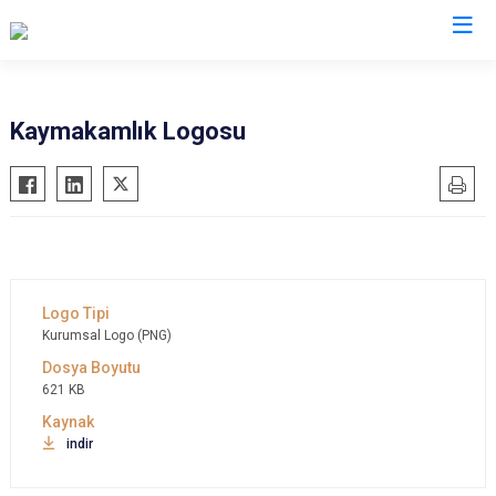
Manisa
Kaymakamlık Logosu
Ahmetli
Salihli
Akhisar
Sarıgöl
Alaşehir
Saruhanlı
Demirci
Selendi
Gölmarmara
Soma
Kurumsal Logo (PNG)
Gördes
Turgutlu
Kırkağaç
Şehzadeler
621 KB
Köprübaşı
Yunusemre
indir
Kula