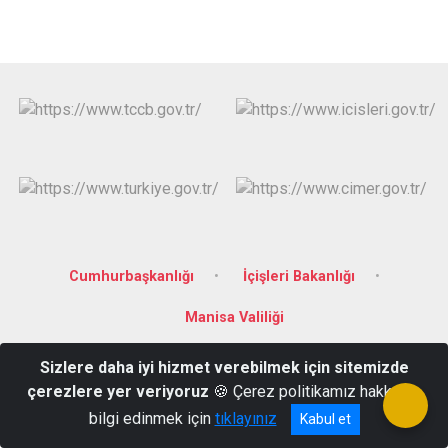
Cumhurbaşkanlığı
İçişleri Bakanlığı
Manisa Valiliği
Sizlere daha iyi hizmet verebilmek için sitemizde
Merkezefendi Mahallesi, 3819 Sokak, No:80 Yunusemre/ MANİSA
çerezlere yer veriyoruz
🍪 Çerez politikamız hakkında
0236 233 02 59
bilgi edinmek için
tıklayınız
Kabul et