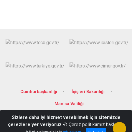
Cumhurbaşkanlığı
İçişleri Bakanlığı
Manisa Valiliği
Sizlere daha iyi hizmet verebilmek için sitemizde
Merkezefendi Mahallesi, 3819 Sokak, No:80 Yunusemre/ MANİSA
çerezlere yer veriyoruz
🍪 Çerez politikamız hakkında
0236 233 02 59