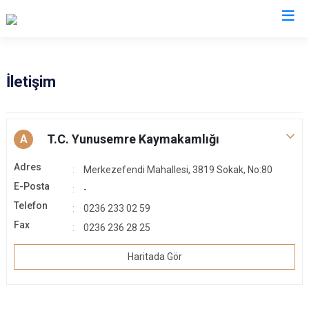
Manisa
İletişim
Ahmetli
Salihli
Akhisar
Sarıgöl
T.C. Yunusemre Kaymakamlığı
A
Alaşehir
Saruhanlı
Adres
Merkezefendi Mahallesi, 3819 Sokak, No:80
Demirci
Selendi
E-Posta
-
Gölmarmara
Soma
Telefon
0236 233 02 59
Gördes
Turgutlu
Fax
0236 236 28 25
Kırkağaç
Şehzadeler
Haritada Gör
Köprübaşı
Yunusemre
Kula