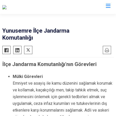
Manisa
Yunusemre İlçe Jandarma
Komutanlığı
Ahmetli
Salihli
Akhisar
Sarıgöl
Alaşehir
Saruhanlı
İlçe Jandarma Komutanlığı'nın Görevleri
Demirci
Selendi
Gölmarmara
Soma
Mülki Görevleri
Gördes
Turgutlu
Emniyet ve asayiş ile kamu düzenini sağlamak korumak
Kırkağaç
Şehzadeler
ve kollamak, kaçakçılığı men, takip tahkik etmek, suç
işlenmesini önlemek için gerekli tedbirleri almak ve
Köprübaşı
Yunusemre
uygulamak, ceza infaz kurumları ve tutukevlerinin dış
Kula
etkenlere karşı korunmalarını sağlamak. Adli ve askeri