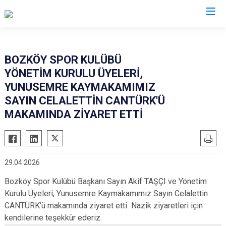
Manisa
BOZKÖY SPOR KULÜBÜ
YÖNETİM KURULU ÜYELERİ,
Ahmetli
Salihli
YUNUSEMRE KAYMAKAMIMIZ
Akhisar
Sarıgöl
SAYIN CELALETTİN CANTÜRK'Ü
Alaşehir
Saruhanlı
MAKAMINDA ZİYARET ETTİ
Demirci
Selendi
Gölmarmara
Soma
Gördes
Turgutlu
29.04.2026
Kırkağaç
Şehzadeler
Bozköy Spor Kulübü Başkanı Sayın Akif TAŞÇI ve Yönetim
Köprübaşı
Yunusemre
Kurulu Üyeleri, Yunusemre Kaymakamımız Sayın Celalettin
Kula
CANTÜRK’ü makamında ziyaret etti Nazik ziyaretleri için
kendilerine teşekkür ederiz.