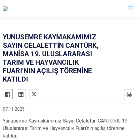
Manisa
YUNUSEMRE KAYMAKAMIMIZ
SAYIN CELALETTİN CANTÜRK,
Ahmetli
Salihli
MANİSA 19. ULUSLARARASI
Akhisar
Sarıgöl
TARIM VE HAYVANCILIK
Alaşehir
Saruhanlı
FUARI'NIN AÇILIŞ TÖRENİNE
Demirci
KATILDI
Selendi
Gölmarmara
Soma
Gördes
Turgutlu
Kırkağaç
Şehzadeler
07.11.2025
Köprübaşı
Yunusemre
Yunusemre Kaymakamımız Sayın Celalettin CANTÜRK, 19.
Kula
Uluslararası Tarım ve Hayvancılık Fuarı’nın açılış törenine
katıldı.