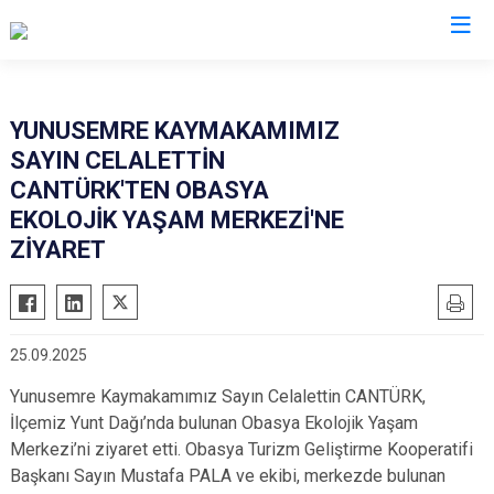
Manisa
YUNUSEMRE KAYMAKAMIMIZ
SAYIN CELALETTİN
Ahmetli
Salihli
CANTÜRK'TEN OBASYA
Akhisar
Sarıgöl
EKOLOJİK YAŞAM MERKEZİ'NE
Alaşehir
Saruhanlı
ZİYARET
Demirci
Selendi
Gölmarmara
Soma
Gördes
Turgutlu
25.09.2025
Kırkağaç
Şehzadeler
Yunusemre Kaymakamımız Sayın Celalettin CANTÜRK,
Köprübaşı
Yunusemre
İlçemiz Yunt Dağı’nda bulunan Obasya Ekolojik Yaşam
Kula
Merkezi’ni ziyaret etti. Obasya Turizm Geliştirme Kooperatifi
Başkanı Sayın Mustafa PALA ve ekibi, merkezde bulunan