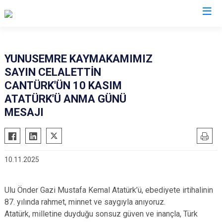
Manisa
YUNUSEMRE KAYMAKAMIMIZ
SAYIN CELALETTİN
Ahmetli
Salihli
CANTÜRK'ÜN 10 KASIM
Akhisar
Sarıgöl
ATATÜRK'Ü ANMA GÜNÜ
Alaşehir
Saruhanlı
MESAJI
Demirci
Selendi
Gölmarmara
Soma
Gördes
Turgutlu
10.11.2025
Kırkağaç
Şehzadeler
Köprübaşı
Yunusemre
Ulu Önder Gazi Mustafa Kemal Atatürk’ü, ebediyete irtihalinin
Kula
87. yılında rahmet, minnet ve saygıyla anıyoruz.
Atatürk, milletine duyduğu sonsuz güven ve inançla, Türk