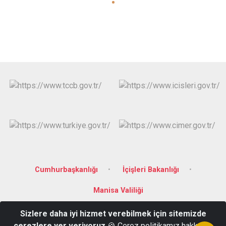
Cumhurbaşkanlığı
İçişleri Bakanlığı
Manisa Valiliği
Sizlere daha iyi hizmet verebilmek için sitemizde
Merkezefendi Mahallesi, 3819 Sokak, No:80 Yunusemre/ MANİSA
çerezlere yer veriyoruz
🍪 Çerez politikamız hakkında